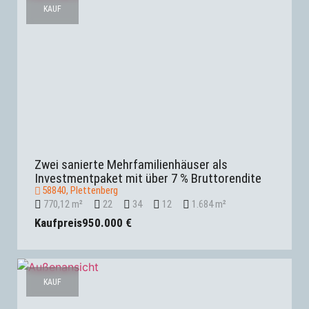
KAUF
Zwei sanierte Mehrfamilienhäuser als
Investmentpaket mit über 7 % Bruttorendite
58840, Plettenberg
770,12 m²
22
34
12
1.684 m²
Kaufpreis
950.000 €
KAUF