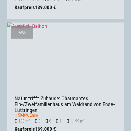
Kaufpreis
139.000 €
KAUF
Natur trifft Zuhause: Charmantes
Ein-/Zweifamilienhaus am Waldrand von Ense-
Lüttringen
59469, Ense
138 m²
3
6
1
1.199 m²
Kaufpreis
169.000 €